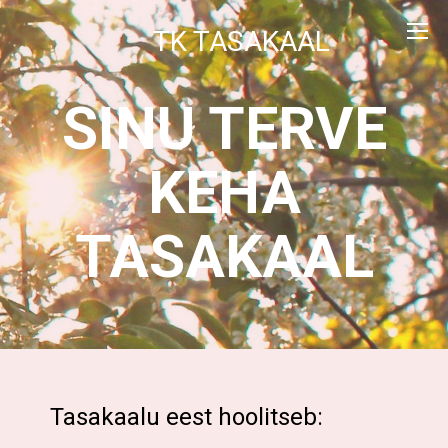
TK TASAKAAL
SINU TERVE
KEHA
TASAKAAL
Tasakaalu eest hoolitseb: