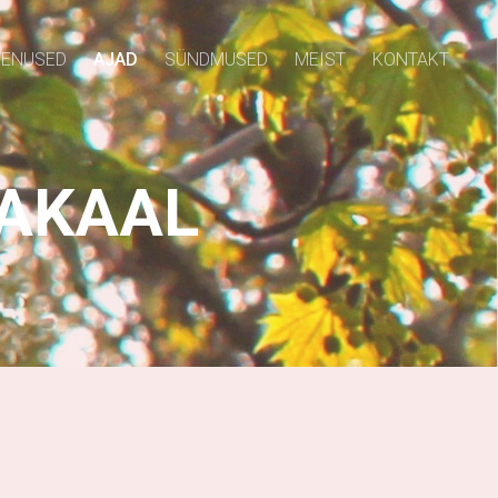
EENUSED
AJAD
SÜNDMUSED
MEIST
KONTAKT
SAKAAL