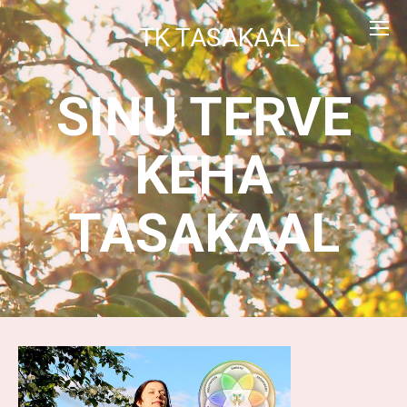
TK TASAKAAL
SINU TERVE
KEHA
TASAKAAL