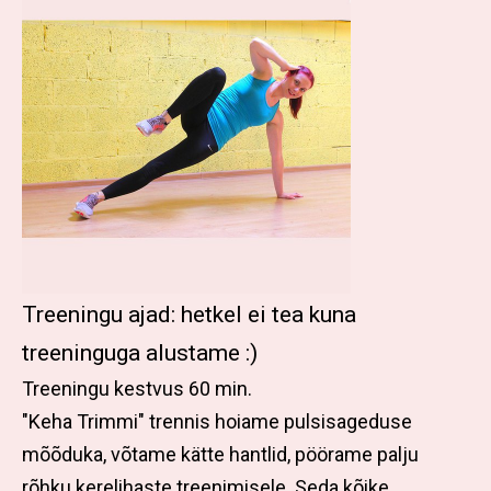
Treeningu ajad: hetkel ei tea kuna
treeninguga alustame :)
Treeningu kestvus 60 min.
"Keha Trimmi" trennis hoiame pulsisageduse
mõõduka, võtame kätte hantlid, pöörame palju
rõhku kerelihaste treenimisele. Seda kõike