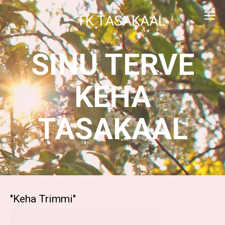
TK TASAKAAL
SINU TERVE
KEHA
TASAKAAL
"Keha Trimmi"